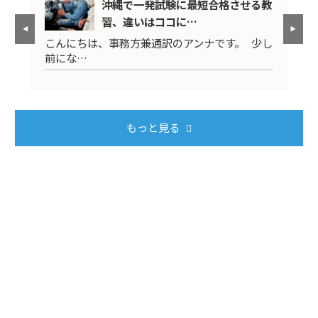
料サ
沖縄で一発試験に最短合格させる教
習、違いはココに…
外免
こんにちは、事務方兼通訳のアンナです。 少し
免
前にな…
切
もっと見る