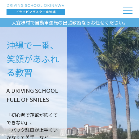
大宜味村で自動車運転の出張教習ならお任せください。
沖縄で一番、
笑顔があふれ
る教習
A DRIVING SCHOOL
FULL OF SMILES
「初心者で運転が怖くて
できない」、
「バック駐車が上手くい
かなくて苦手」など