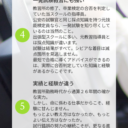
教習所の修了、卒業検定の合否を判定し
ていた当スクールの指導員。
公安の試験官と同じ採点知識を持つ元技
能検定員なら、一発試験を知り尽くして
4
いるのは当然のこと。
出張型スクールに多い、元教習指導員と
は採点知識が違います。
試験は結果がすべて。シビアな着目は減
点箇所を見逃しません。
最短で合格に導くアドバイスができるの
は、実際に合否判定していた知識と経験
があるからこそです。
実績と経験が違う
教習所勤務時代から通算２６年間の確か
な実力。
5
しかし、命に係わる仕事だからこそ、経
験に甘んじません。
もっとよい教え方はなかったか、もっと
よい伝え方はなかったか。
試行錯誤の努力の継続こそが、更なる進