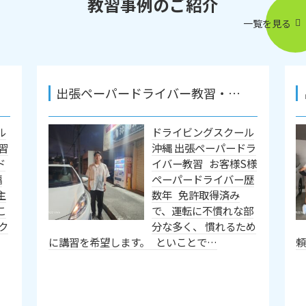
教習事例のご紹介
一覧を見る
出張ペーパードライバー教習・…
ル
ドライビングスクール
習
沖縄 出張ペーパードラ
ド
イバー教習 お客様S様
幅
ペーパードライバー歴
主
数年 免許取得済み
こ
で、運転に不慣れな部
ク
分な多く、 慣れるため
に講習を希望します。 といことで…
頼