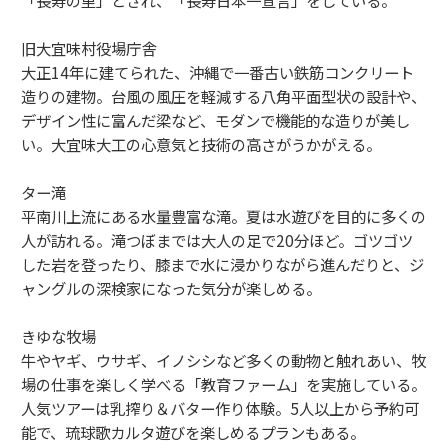
旧大宜味村役場庁舎
大正14年に建てられた、沖縄で一番古い鉄筋コンクリート
造りの建物。台風の風圧を軽減する八角平面型状の設計や、
デザイン性に富んだ梁など、モダンで機能的な造りが美し
い。大宜味大工の心意気と技術の高さがうかがえる。
ター滝
平南川上流にある水量豊富な滝。夏は水遊びを目的に多くの
人が訪れる。滝つぼまでは大人の足で20分ほど。ゴツゴツ
した岩を登ったり、膝まで水に浸かりながら進んだりと、ジ
ャングルの深検家になった気分が楽しめる。
きゆな牧場
牛やヤギ、ウサギ、イノシシなど多くの動物と触れあい、牧
場の仕事を楽しく学べる「教育ファーム」を実施している。
人気ツアーは乳搾り＆バター作り体験。5人以上から予約可
能で、琉球歌カルタ遊びを楽しめるプランもある。