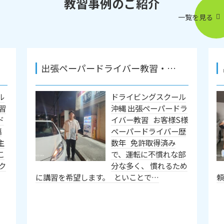
教習事例のご紹介
一覧を見る
出張ペーパードライバー教習・…
ル
ドライビングスクール
習
沖縄 出張ペーパードラ
ド
イバー教習 お客様S様
幅
ペーパードライバー歴
主
数年 免許取得済み
こ
で、運転に不慣れな部
ク
分な多く、 慣れるため
に講習を希望します。 といことで…
頼