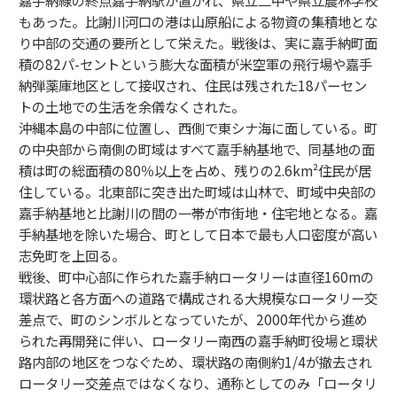
もあった。比謝川河口の港は山原船による物資の集積地とな
り中部の交通の要所として栄えた。戦後は、実に嘉手納町面
積の82パ-セントという膨大な面積が米空軍の飛行場や嘉手
納弾薬庫地区として接収され、住民は残された18パーセン
トの土地での生活を余儀なくされた。
沖縄本島の中部に位置し、西側で東シナ海に面している。町
の中央部から南側の町域はすべて嘉手納基地で、同基地の面
積は町の総面積の80％以上を占め、残りの2.6km²住民が居
住している。北東部に突き出た町域は山林で、町域中央部の
嘉手納基地と比謝川の間の一帯が市街地・住宅地となる。嘉
手納基地を除いた場合、町として日本で最も人口密度が高い
志免町を上回る。
戦後、町中心部に作られた嘉手納ロータリーは直径160mの
環状路と各方面への道路で構成される大規模なロータリー交
差点で、町のシンボルとなっていたが、2000年代から進め
られた再開発に伴い、ロータリー南西の嘉手納町役場と環状
路内部の地区をつなぐため、環状路の南側約1/4が撤去され
ロータリー交差点ではなくなり、通称としてのみ「ロータリ