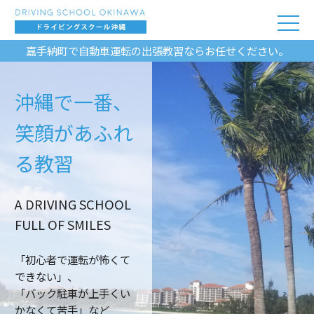
嘉手納町で自動車運転の出張教習ならお任せください。
沖縄で一番、
笑顔があふれ
る教習
A DRIVING SCHOOL
FULL OF SMILES
「初心者で運転が怖くて
できない」、
「バック駐車が上手くい
かなくて苦手」など