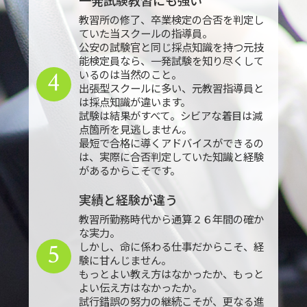
教習所の修了、卒業検定の合否を判定し
ていた当スクールの指導員。
公安の試験官と同じ採点知識を持つ元技
能検定員なら、一発試験を知り尽くして
4
いるのは当然のこと。
出張型スクールに多い、元教習指導員と
は採点知識が違います。
試験は結果がすべて。シビアな着目は減
点箇所を見逃しません。
最短で合格に導くアドバイスができるの
は、実際に合否判定していた知識と経験
があるからこそです。
実績と経験が違う
教習所勤務時代から通算２６年間の確か
な実力。
5
しかし、命に係わる仕事だからこそ、経
験に甘んじません。
もっとよい教え方はなかったか、もっと
よい伝え方はなかったか。
試行錯誤の努力の継続こそが、更なる進