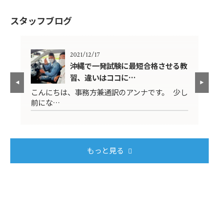
スタッフブログ
2021/12/17
料サ
沖縄で一発試験に最短合格させる教
習、違いはココに…
外免
こんにちは、事務方兼通訳のアンナです。 少し
免
前にな…
切
もっと見る