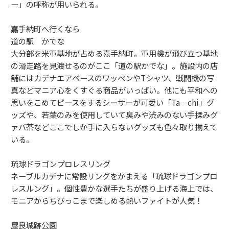
ー」の呼称が用いられる。
嘉手納町へ行くなら
道の駅 かでな
大分部を米軍基地が占める嘉手納町。軍用機が飛び立つ基地
の滑走路を見渡せるのがここ「道の駅かでな」。施設内の店
舗にはカデナエアベースのワッペンやTシャツ、戦闘機の写
真などマニア心をくすぐる商品がいっぱい。他にも平和への
思いをこめてピースをするシーサーが可愛い「Ta－chi」グ
ッズや、若葉のみを使用していて臭みや渋みのない手揉みグ
ァバ茶などここでしか手に入らないグッズも色々取り揃えて
いる。
琉球ドラゴンプロレスリング
ネーブルカデナに常設リングをかまえる「琉球ドラゴンプロ
レスルング」。個性豊かな選手たちが盛り上げる海上では、
モニアからちびっこまで楽しめる熱いファイトが人気！
屋良城跡公園