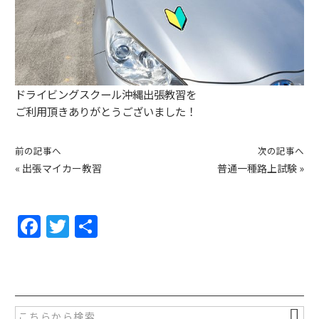
ドライビングスクール沖縄出張教習を
ご利用頂きありがとうございました！
前の記事へ
次の記事へ
«
出張マイカー教習
普通一種路上試験
»
F
T
共
a
w
有
c
itt
e
er
b