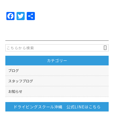
F
T
共
a
w
有
c
itt
e
er
b
o
カテゴリー
o
k
ブログ
スタッフブログ
お知らせ
ドライビングスクール沖縄 公式LINEはこちら