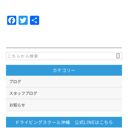
F
T
共
a
w
有
c
itt
e
er
b
o
カテゴリー
o
k
ブログ
スタッフブログ
お知らせ
ドライビングスクール沖縄 公式LINEはこちら