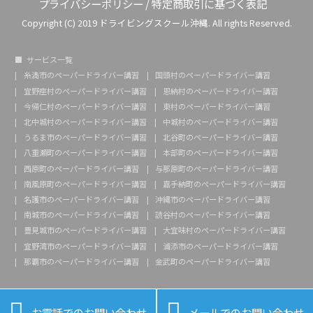
プライバシーポリシー
/
特定商取引に基づく表記
Copyright (C) 2019 ドライビングスクール沖縄. All rights Reserved.
サービス一覧
糸満市のペーパードライバー講習
国頭村のペーパードライバー講習
宜野座村のペーパードライバー講習
恩納村のペーパードライバー講習
今帰仁村のペーパードライバー講習
東村のペーパードライバー講習
北中城村のペーパードライバー講習
中城村のペーパードライバー講習
うるま市のペーパードライバー講習
北谷町のペーパードライバー講習
八重瀬町のペーパードライバー講習
本部町のペーパードライバー講習
西原町のペーパードライバー講習
与那原町のペーパードライバー講習
南風原町のペーパードライバー講習
嘉手納町のペーパードライバー講習
名護市のペーパードライバー講習
沖縄市のペーパードライバー講習
南城市のペーパードライバー講習
読谷村のペーパードライバー講習
豊見城市のペーパードライバー講習
大宜味村のペーパードライバー講習
宜野湾市のペーパードライバー講習
浦添市のペーパードライバー講習
那覇市のペーパードライバー講習
金武町のペーパードライバー講習


お電話でのお問い合わせ
メールでのお問い合わせ