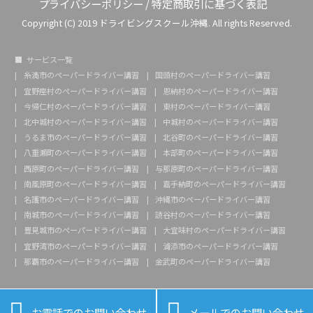
プライバシーポリシー
/
特定商取引に基づく表記
Copyright (C) 2019 ドライビングスクール沖縄. All rights Reserved.
サービス一覧
糸満市のペーパードライバー講習
国頭村のペーパードライバー講習
宜野座村のペーパードライバー講習
恩納村のペーパードライバー講習
今帰仁村のペーパードライバー講習
東村のペーパードライバー講習
北中城村のペーパードライバー講習
中城村のペーパードライバー講習
うるま市のペーパードライバー講習
北谷町のペーパードライバー講習
八重瀬町のペーパードライバー講習
本部町のペーパードライバー講習
西原町のペーパードライバー講習
与那原町のペーパードライバー講習
南風原町のペーパードライバー講習
嘉手納町のペーパードライバー講習
名護市のペーパードライバー講習
沖縄市のペーパードライバー講習
南城市のペーパードライバー講習
読谷村のペーパードライバー講習
豊見城市のペーパードライバー講習
大宜味村のペーパードライバー講習
宜野湾市のペーパードライバー講習
浦添市のペーパードライバー講習
那覇市のペーパードライバー講習
金武町のペーパードライバー講習


お電話でのお問い合わせ
メールでのお問い合わせ