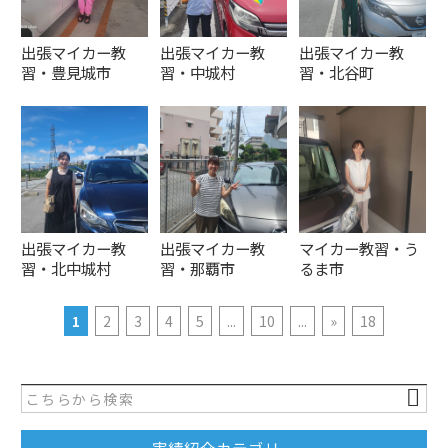
出張マイカー教
出張マイカー教
出張マイカー教
習・豊見城市
習・中城村
習・北谷町
出張マイカー教
出張マイカー教
マイカー教習・う
習・北中城村
習・那覇市
るま市
1
2
3
4
5
...
10
...
»
18
実績紹介カテゴリー