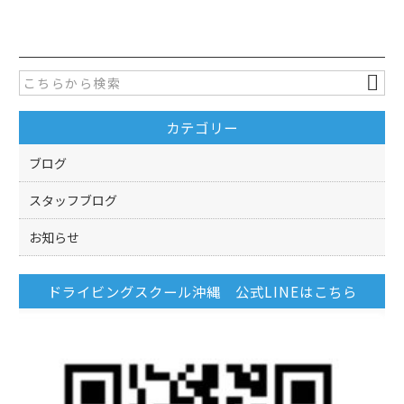
c
itt
e
er
b
o
カテゴリー
o
k
ブログ
スタッフブログ
お知らせ
ドライビングスクール沖縄 公式LINEはこちら