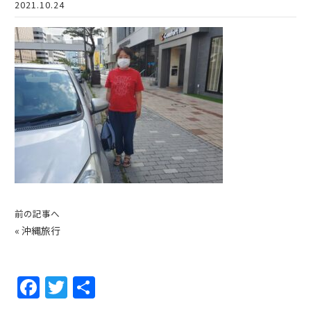
2021.10.24
前の記事へ
«
沖縄旅行
F
T
共
a
w
有