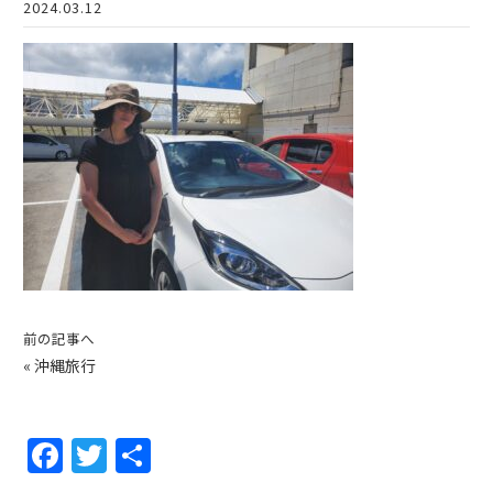
2024.03.12
前の記事へ
«
沖縄旅行
F
T
共
a
w
有