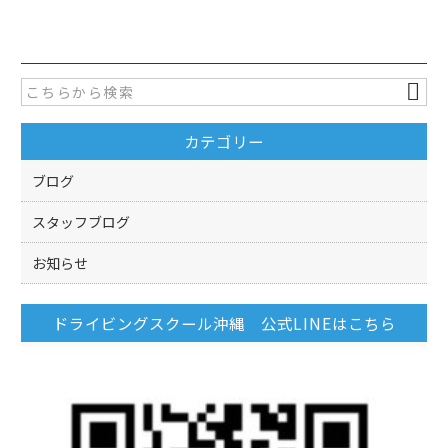
c
itt
e
er
b
o
カテゴリー
o
k
ブログ
スタッフブログ
お知らせ
ドライビングスクール沖縄 公式LINEはこちら