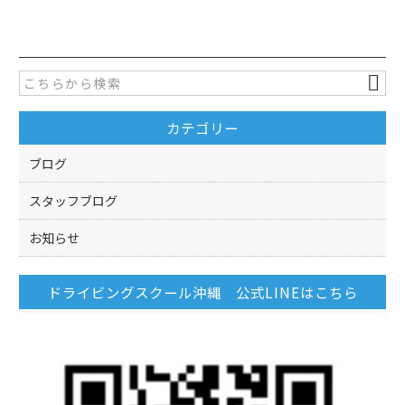
c
itt
e
er
b
o
カテゴリー
o
k
ブログ
スタッフブログ
お知らせ
ドライビングスクール沖縄 公式LINEはこちら