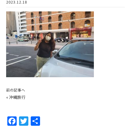
2023.12.18
前の記事へ
«
沖縄旅行
F
T
共
a
w
有