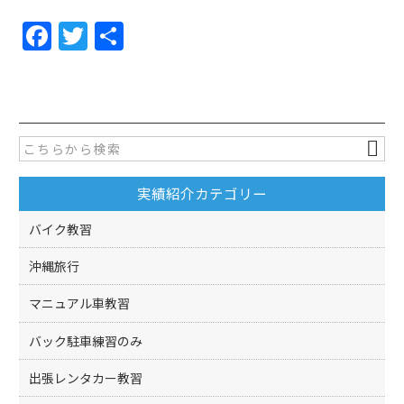
F
T
共
a
w
有
c
itt
e
er
b
o
実績紹介カテゴリー
o
k
バイク教習
沖縄旅行
マニュアル車教習
バック駐車練習のみ
出張レンタカー教習