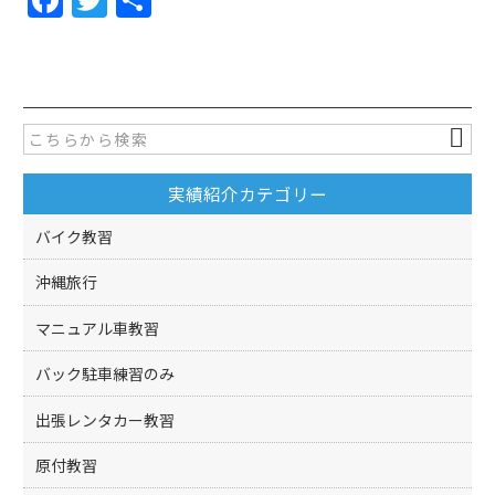
a
w
有
c
itt
e
er
b
o
実績紹介カテゴリー
o
k
バイク教習
沖縄旅行
マニュアル車教習
バック駐車練習のみ
出張レンタカー教習
原付教習