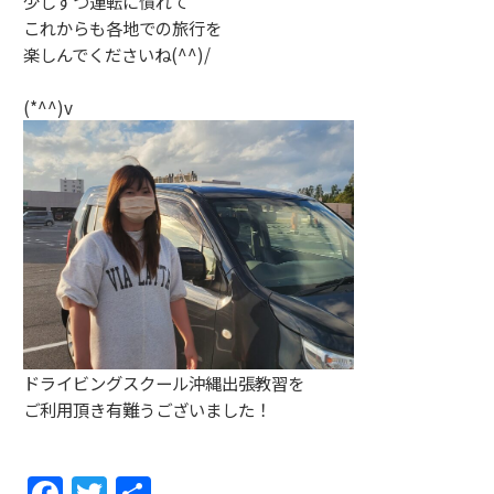
少しずつ運転に慣れて
これからも各地での旅行を
楽しんでくださいね(^^)/
(*^^)v
ドライビングスクール沖縄出張教習を
ご利用頂き有難うございました！
F
T
共