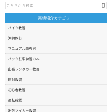
b
o
実績紹介カテゴリー
o
k
バイク教習
沖縄旅行
マニュアル車教習
バック駐車練習のみ
出張レンタカー教習
原付教習
初心者教習
運転確認
出張マイカー教習