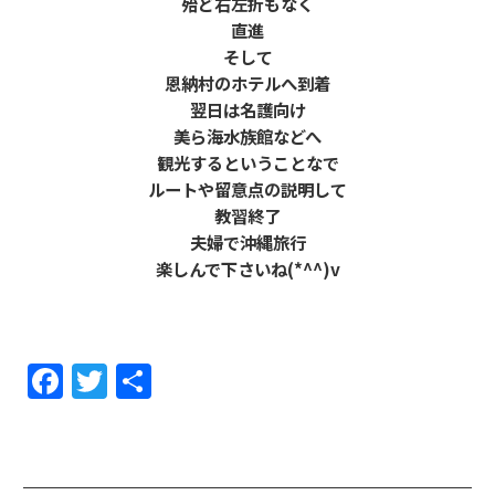
殆ど右左折もなく
直進
そして
恩納村のホテルへ到着
翌日は名護向け
美ら海水族館などへ
観光するということなで
ルートや留意点の説明して
教習終了
夫婦で沖縄旅行
楽しんで下さいね(*^^)v
F
T
共
a
w
有
c
itt
e
er