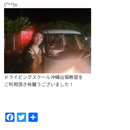
(*^^)v
ドライビングスクール沖縄出張教習を
ご利用頂き有難うございました！
F
T
共
a
w
有