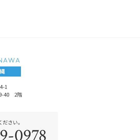
c
itt
e
er
b
o
o
k
4-1
9-40 2階
ください。
9-0978