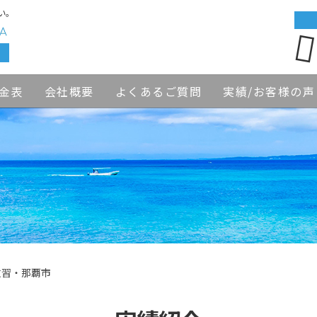
い。
金表
会社概要
よくあるご質問
実績/お客様の声
教習・那覇市