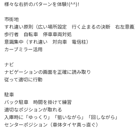
様々な右折のパターンを体験!(^^)!
市街地
すれ違い原則（広い場所設定 行く止まるの決断 右左意義
歩行者 自転車 停車車両対処
意識集中（すれ違い 対向車 電信柱）
カーブミラー活用
ナビ
ナビゲーションの画面を正確に読み取り
従って適切に行動
駐車
バック駐車 時間を掛けて練習
適切なポジションが取れる
入庫時に「ゆっくり」「狙いながら」「回しながら」
センターポジション（車体タイヤ真っ直ぐ）