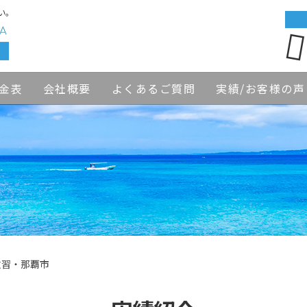
い。
金表
会社概要
よくあるご質問
実績/お客様の声
教習・那覇市