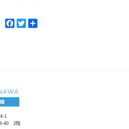
F
T
共
a
w
有
c
itt
e
er
b
o
o
k
4-1
9-40 2階