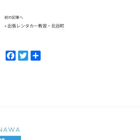
前の記事へ
«
出張レンタカー教習・北谷町
F
T
共
a
w
有
c
itt
e
er
b
o
o
k