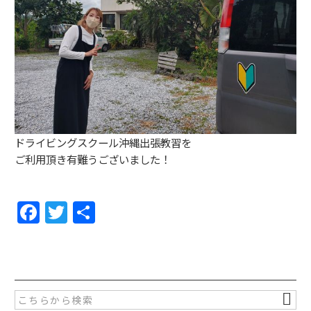
ドライビングスクール沖縄出張教習を
ご利用頂き有難うございました！
F
T
共
a
w
有
c
itt
e
er
b