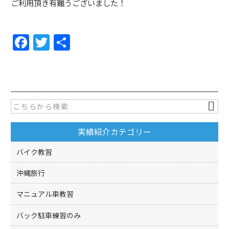
ご利用頂き有難うございました！
F
T
共
a
w
有
c
itt
e
er
b
o
実績紹介カテゴリー
o
k
バイク教習
沖縄旅行
マニュアル車教習
バック駐車練習のみ