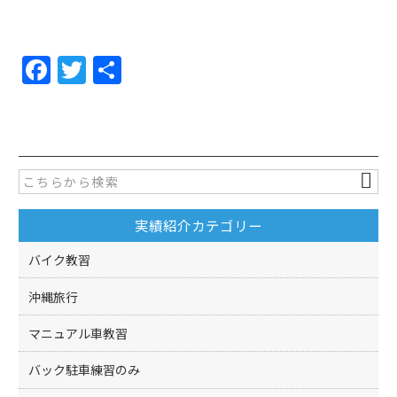
F
T
共
a
w
有
c
itt
e
er
b
o
実績紹介カテゴリー
o
k
バイク教習
沖縄旅行
マニュアル車教習
バック駐車練習のみ