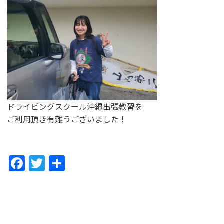
ドライビングスクール沖縄出張教習を
ご利用頂き有難うございました！
F
T
共
a
w
有
c
itt
e
er