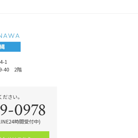
b
o
o
k
4-1
9-40 2階
ください。
9-0978
・LINE24時間受付中)