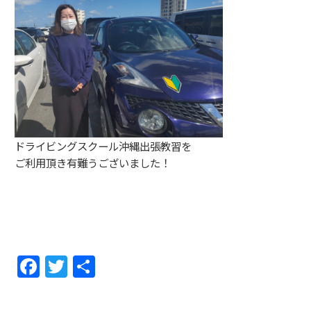
ドライビングスクール沖縄出張教習を
ご利用頂き有難うございました！
F
T
共
a
w
有
c
itt