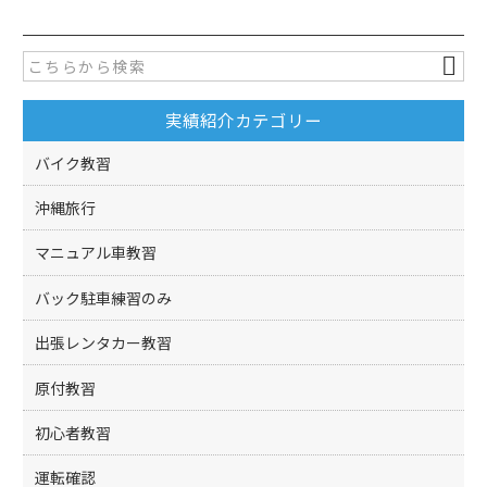
e
er
b
o
実績紹介カテゴリー
o
k
バイク教習
沖縄旅行
マニュアル車教習
バック駐車練習のみ
出張レンタカー教習
原付教習
初心者教習
運転確認