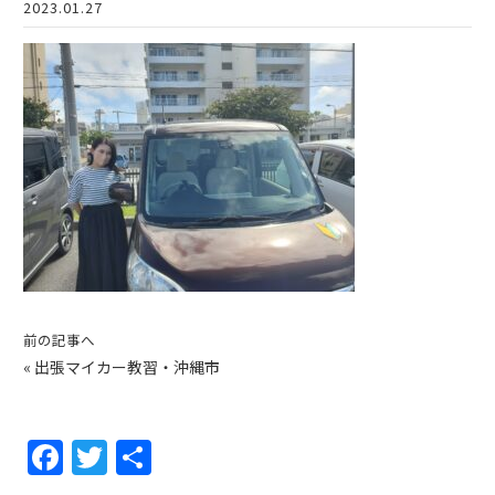
2023.01.27
前の記事へ
«
出張マイカー教習・沖縄市
F
T
共
a
w
有