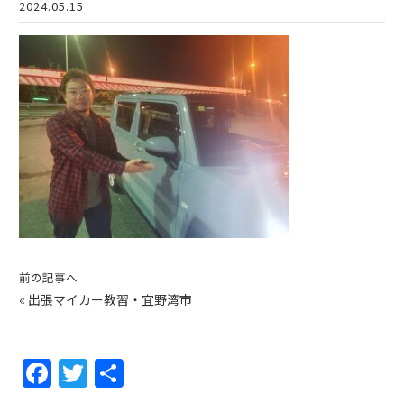
2024.05.15
前の記事へ
«
出張マイカー教習・宜野湾市
F
T
共
a
w
有