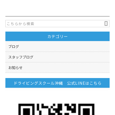
c
itt
e
er
b
o
カテゴリー
o
k
ブログ
スタッフブログ
お知らせ
ドライビングスクール沖縄 公式LINEはこちら