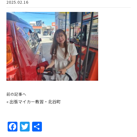
2025.02.16
前の記事へ
«
出張マイカー教習・北谷町
F
T
共
a
w
有