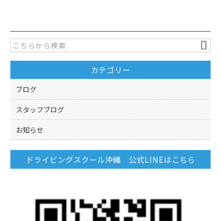
c
itt
e
er
b
o
カテゴリー
o
k
ブログ
スタッフブログ
お知らせ
ドライビングスクール沖縄 公式LINEはこちら