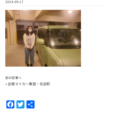
2024.09.17
前の記事へ
«
出張マイカー教習・北谷町
F
T
共
a
w
有