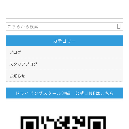
c
itt
e
er
b
o
カテゴリー
o
k
ブログ
スタッフブログ
お知らせ
ドライビングスクール沖縄 公式LINEはこちら