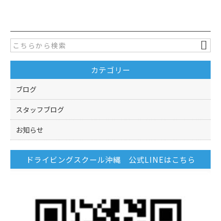
c
itt
e
er
b
o
カテゴリー
o
k
ブログ
スタッフブログ
お知らせ
ドライビングスクール沖縄 公式LINEはこちら