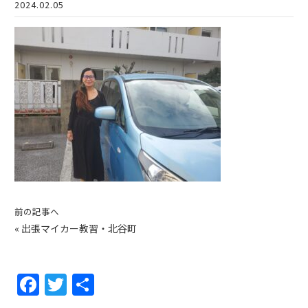
2024.02.05
前の記事へ
«
出張マイカー教習・北谷町
F
T
共
a
w
有