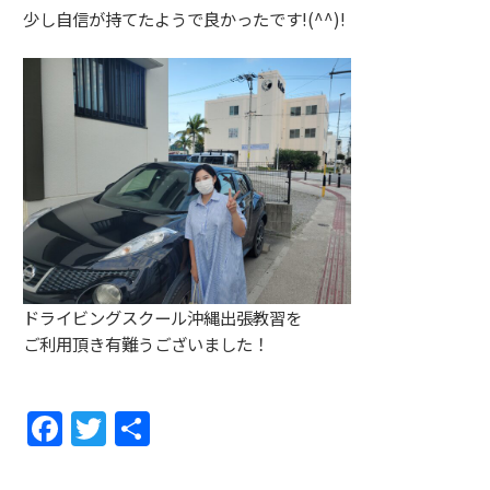
少し自信が持てたようで良かったです!(^^)!
ドライビングスクール沖縄出張教習を
ご利用頂き有難うございました！
F
T
共
a
w
有