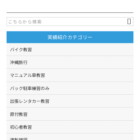
c
itt
e
er
b
o
実績紹介カテゴリー
o
k
バイク教習
沖縄旅行
マニュアル車教習
バック駐車練習のみ
出張レンタカー教習
原付教習
初心者教習
運転確認