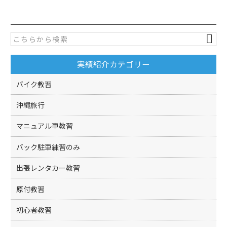
c
itt
e
er
b
o
実績紹介カテゴリー
o
k
バイク教習
沖縄旅行
マニュアル車教習
バック駐車練習のみ
出張レンタカー教習
原付教習
初心者教習