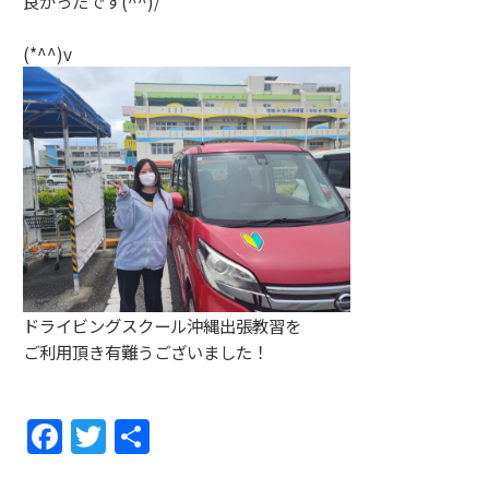
良かったです(^^)/
(*^^)v
ドライビングスクール沖縄出張教習を
ご利用頂き有難うございました！
F
T
共
a
w
有