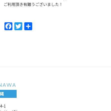
ご利用頂き有難うございました！
F
T
共
a
w
有
c
itt
e
er
b
o
o
k
4-1