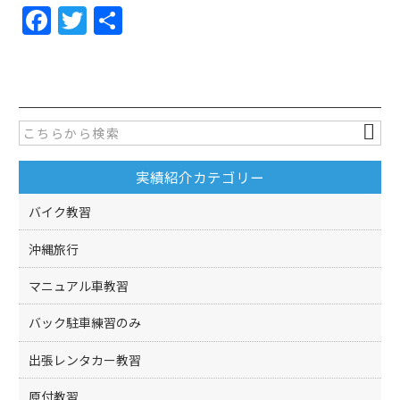
F
T
共
a
w
有
c
itt
e
er
b
o
実績紹介カテゴリー
o
k
バイク教習
沖縄旅行
マニュアル車教習
バック駐車練習のみ
出張レンタカー教習
原付教習