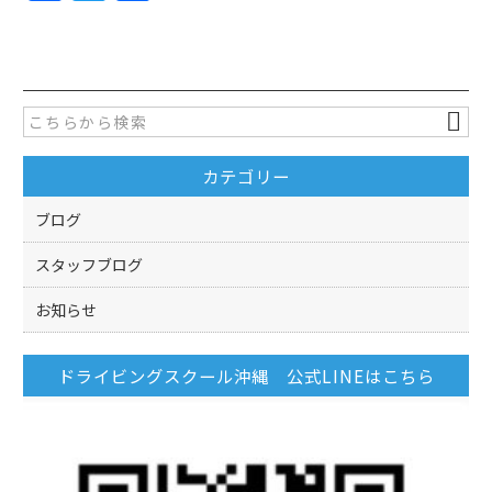
a
w
有
c
itt
e
er
b
o
カテゴリー
o
k
ブログ
スタッフブログ
お知らせ
ドライビングスクール沖縄 公式LINEはこちら