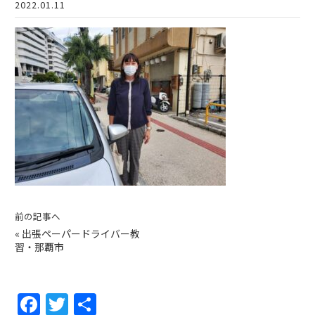
2022.01.11
前の記事へ
«
出張ペーパードライバー教
習・那覇市
F
T
共