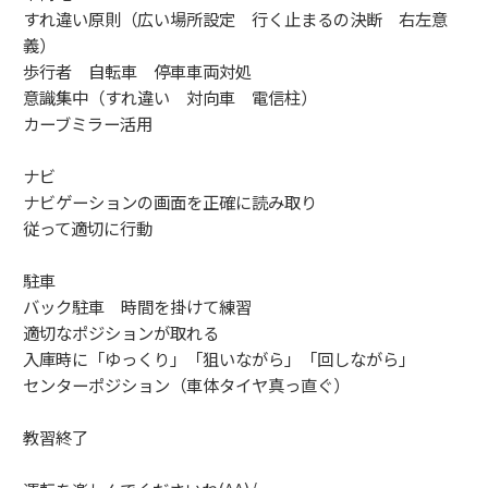
すれ違い原則（広い場所設定 行く止まるの決断 右左意
義）
歩行者 自転車 停車車両対処
意識集中（すれ違い 対向車 電信柱）
カーブミラー活用
ナビ
ナビゲーションの画面を正確に読み取り
従って適切に行動
駐車
バック駐車 時間を掛けて練習
適切なポジションが取れる
入庫時に「ゆっくり」「狙いながら」「回しながら」
センターポジション（車体タイヤ真っ直ぐ）
教習終了