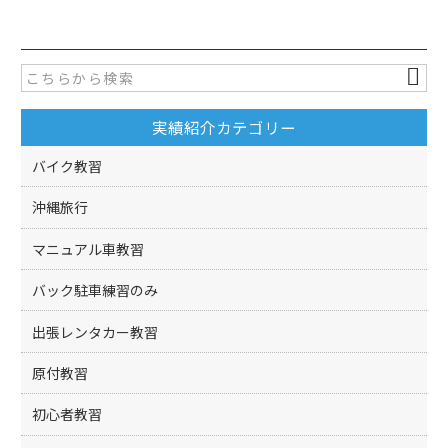
c
itt
e
er
b
o
実績紹介カテゴリー
o
k
バイク教習
沖縄旅行
マニュアル車教習
バック駐車練習のみ
出張レンタカー教習
原付教習
初心者教習