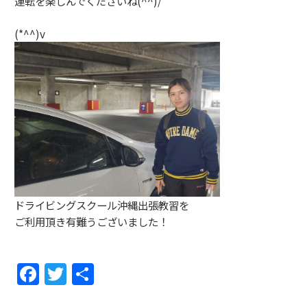
運転を楽しんでくださいね(^^)/
(*^^)v
ドライビングスクール沖縄出張教習を
ご利用頂き有難うございました！
F
T
共
a
w
有