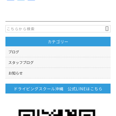
a
w
有
c
itt
e
er
b
o
カテゴリー
o
k
ブログ
スタッフブログ
お知らせ
ドライビングスクール沖縄 公式LINEはこちら