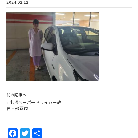
2024.02.12
前の記事へ
«
出張ペーパードライバー教
習・那覇市
F
T
共