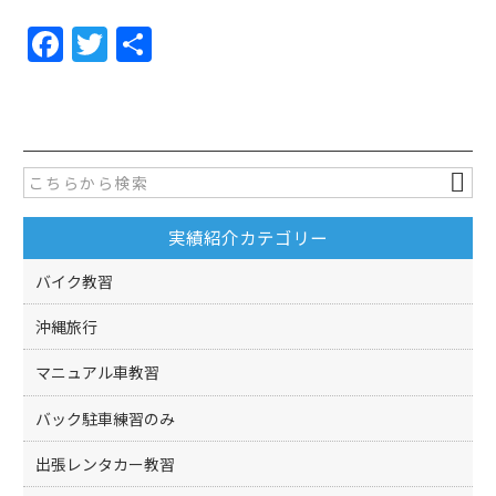
F
T
共
a
w
有
c
itt
e
er
b
o
実績紹介カテゴリー
o
k
バイク教習
沖縄旅行
マニュアル車教習
バック駐車練習のみ
出張レンタカー教習