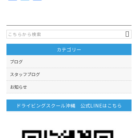
a
w
有
c
itt
e
er
b
o
カテゴリー
o
k
ブログ
スタッフブログ
お知らせ
ドライビングスクール沖縄 公式LINEはこちら