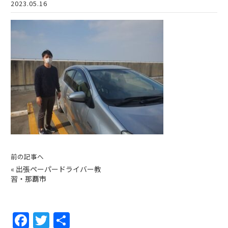
2023.05.16
前の記事へ
«
出張ペーパードライバー教
習・那覇市
F
T
共