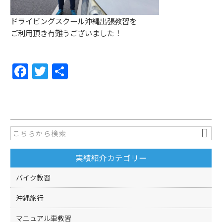
ドライビングスクール沖縄出張教習を
ご利用頂き有難うございました！
F
T
共
a
w
有
c
itt
e
er
b
o
実績紹介カテゴリー
o
k
バイク教習
沖縄旅行
マニュアル車教習