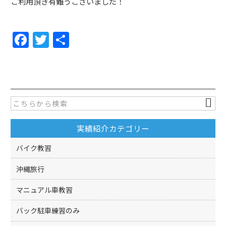
ご利用頂き有難うございました！
F
T
共
a
w
有
c
itt
e
er
b
o
実績紹介カテゴリー
o
k
バイク教習
沖縄旅行
マニュアル車教習
バック駐車練習のみ