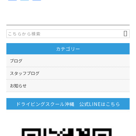
a
w
有
c
itt
e
er
b
o
カテゴリー
o
k
ブログ
スタッフブログ
お知らせ
ドライビングスクール沖縄 公式LINEはこちら