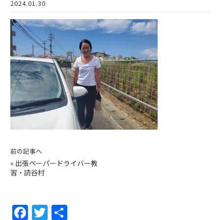
2024.01.30
前の記事へ
«
出張ペーパードライバー教
習・読谷村
F
T
共