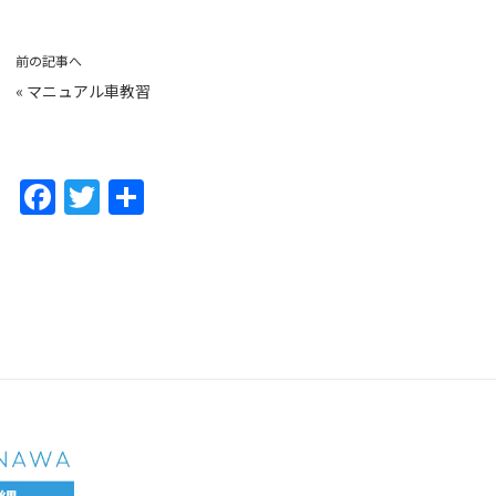
前の記事へ
«
マニュアル車教習
F
T
共
a
w
有
c
itt
e
er
b
o
o
k