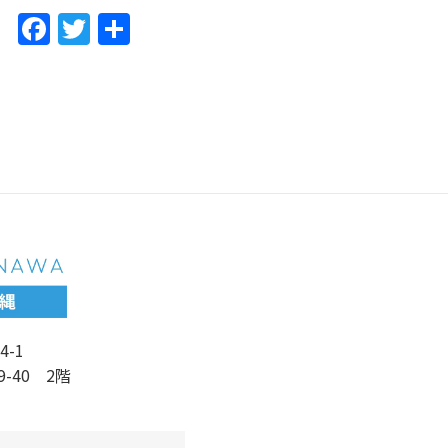
F
T
共
a
w
有
c
itt
e
er
b
o
o
k
4-1
9-40 2階