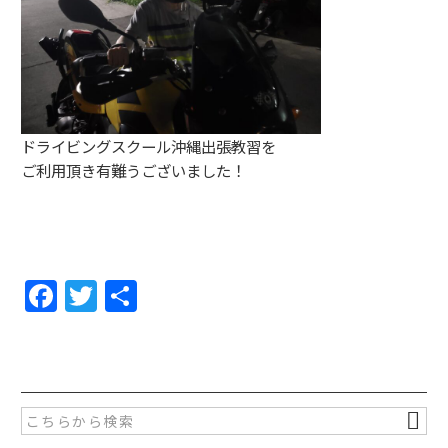
ドライビングスクール沖縄出張教習を
ご利用頂き有難うございました！
F
T
共
a
w
有
c
itt
e
er
b