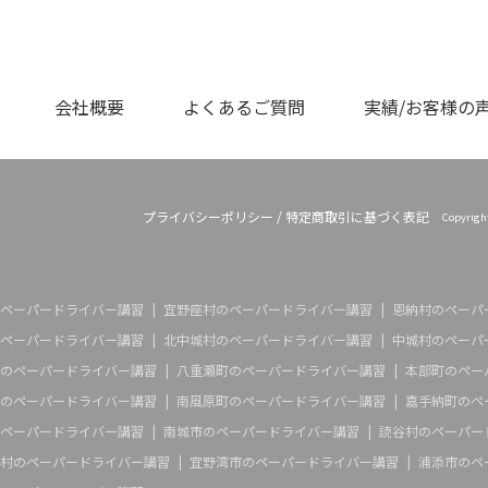
会社概要
よくあるご質問
実績/お客様の
プライバシーポリシー
/
特定商取引に基づく表記
Copyrig
ペーパードライバー講習
宜野座村のペーパードライバー講習
恩納村のペーパ
ペーパードライバー講習
北中城村のペーパードライバー講習
中城村のペーパ
のペーパードライバー講習
八重瀬町のペーパードライバー講習
本部町のペー
のペーパードライバー講習
南風原町のペーパードライバー講習
嘉手納町のペ
ペーパードライバー講習
南城市のペーパードライバー講習
読谷村のペーパー
村のペーパードライバー講習
宜野湾市のペーパードライバー講習
浦添市のペ