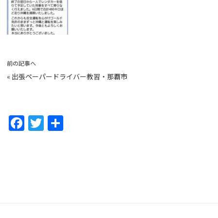
前の記事へ
«
出張ペーパードライバー教習・那覇市
F
T
共
a
w
有
c
itt
e
er
b
o
o