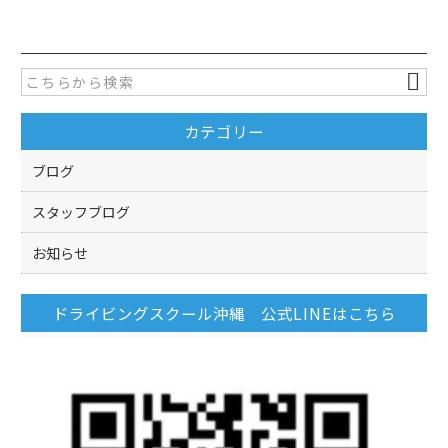
c
itt
e
er
b
o
カテゴリー
o
k
ブログ
スタッフブログ
お知らせ
ドライビングスクール沖縄 公式LINEはこちら