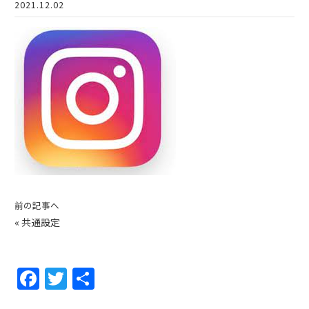
2021.12.02
前の記事へ
«
共通設定
F
T
共
a
w
有