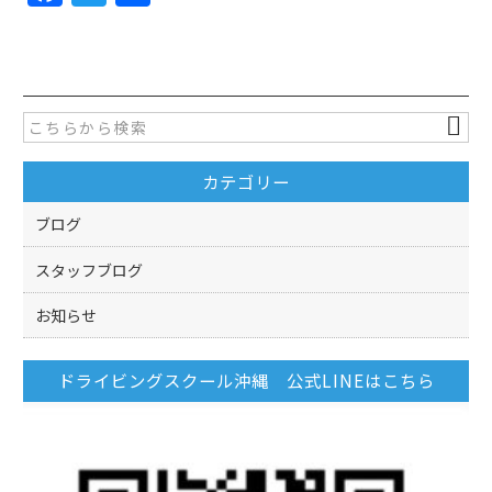
a
w
有
c
itt
e
er
b
o
カテゴリー
o
k
ブログ
スタッフブログ
お知らせ
ドライビングスクール沖縄 公式LINEはこちら