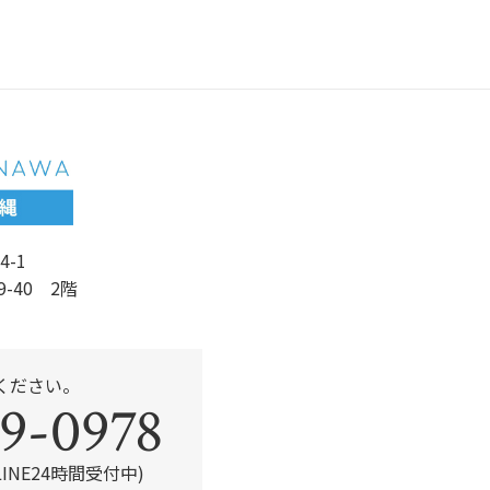
e
er
b
o
o
k
4-1
9-40 2階
ください。
9-0978
・LINE24時間受付中)