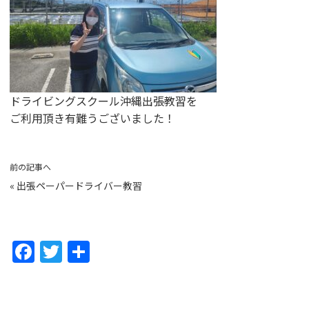
ドライビングスクール沖縄出張教習を
ご利用頂き有難うございました！
前の記事へ
«
出張ペーパードライバー教習
F
T
共
a
w
有
c
itt