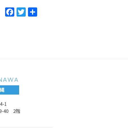
F
T
共
a
w
有
c
itt
e
er
b
o
o
k
4-1
9-40 2階