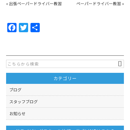
«
出張ペーパードライバー教習
ペーパードライバー教習
»
F
T
共
a
w
有
c
itt
e
er
b
o
カテゴリー
o
k
ブログ
スタッフブログ
お知らせ