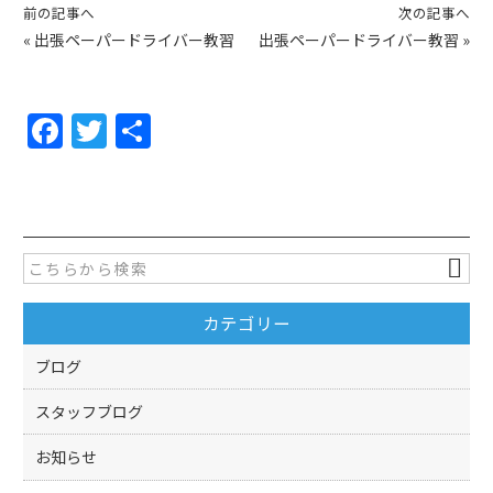
前の記事へ
次の記事へ
«
出張ペーパードライバー教習
出張ペーパードライバー教習
»
F
T
共
a
w
有
c
itt
e
er
b
o
カテゴリー
o
k
ブログ
スタッフブログ
お知らせ