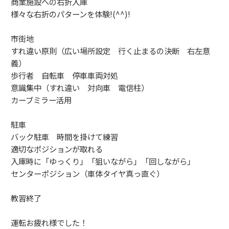
商業施設への右折入庫
様々な右折のパターンを体験!(^^)!
市街地
すれ違い原則（広い場所設定 行く止まるの決断 右左意
義）
歩行者 自転車 停車車両対処
意識集中（すれ違い 対向車 電信柱）
カーブミラー活用
駐車
バック駐車 時間を掛けて練習
適切なポジションが取れる
入庫時に「ゆっくり」「狙いながら」「回しながら」
センターポジション（車体タイヤ真っ直ぐ）
教習終了
運転お疲れ様でした！