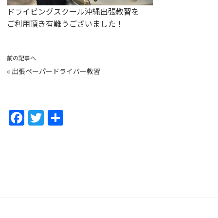
ドライビングスクール沖縄出張教習を
ご利用頂き有難うございました！
前の記事へ
«
出張ペーパードライバー教習
F
T
共
a
w
有
c
itt
e
er
b
o
o