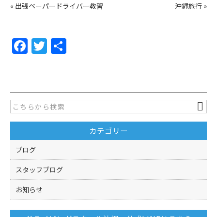
«
出張ペーパードライバー教習
沖縄旅行
»
F
T
共
a
w
有
c
itt
e
er
b
o
カテゴリー
o
k
ブログ
スタッフブログ
お知らせ